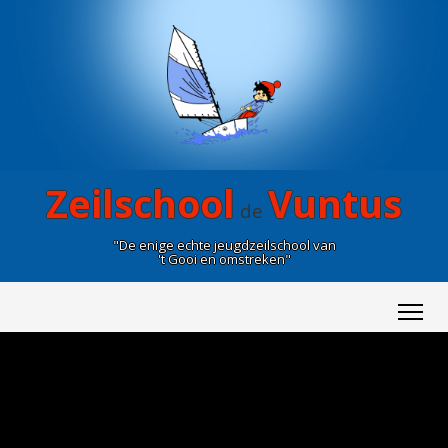
Zeilschool
Vuntus
de
"De enige echte jeugdzeilschool van
't Gooi en omstreken"